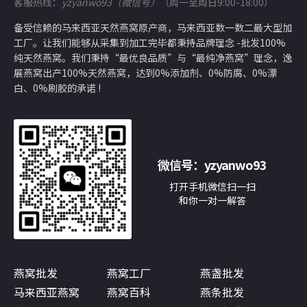
客服热线：
yzyanwo93（微信号）
（周一至周日9:00-18:00）
备受信赖的马来西亚天然燕窝原产商，马来西亚数一数二最大型加
工厂。让我们能够从采集到加工完毕都秉持品牌理念 -批发100%
纯天然燕窝。我们秉持“最优良品质”与“最纯净燕窝”理念，逸
展燕窝出产100%天然燕窝，达到0%添加剂、0%防腐、0%漂
白、0%刷胶的承诺 !
微信号：
yzyanwo93
打开手机微信扫一扫
和你一对一解答
燕窝批发
燕窝工厂
燕盏批发
马来西亚燕窝
燕窝百科
燕条批发