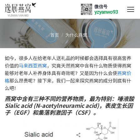
微信号
yzyanwo93
您在这里：
首页
为什么燕窝…
如今，很多人在给老年人送礼品的时候都会选择具有很高营养
价值的
马来西亚燕窝
，究竟天然燕窝中含有什么物质使得燕窝
能够对老年人补养身体具有奇效呢？又是因为什么会使
燕窝价
格
那么昂贵呢？接下来，我们一起来探究燕窝的成分到底有什
么吧！
燕窝中含有三种不同的营养物质，最为特别：唾液酸
Sialic acid (N-acetylneuramic acid)，表皮生长因
子（EGF）和集落刺激因子（CSF）。