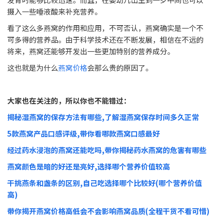
摄入一些唾液酸来补充营养。
看了这么多燕窝的作用和应用，不可否认，燕窝确实是一个不
可多得的营养品。由于科学技术还在不断发展，相信在不远的
将来，燕窝还能够开发出一些更加特别的营养成分。
这也就是为什么
燕窝价格
会那么贵的原因了。
大家也在关注的，所以你也不能错过：
揭秘湿燕窝的保存方法有哪些,了解湿燕窝保存时间多久正常
5款燕窝产品口感评级,带你看哪款燕窝口感最好
经过药水浸泡的燕窝还能吃吗,带你揭秘药水燕窝的危害有哪些
燕窝颜色是暗的好还是亮好,选择哪个营养价值较高
干挑燕条和盏条的区别,自己吃选择哪个比较好(哪个营养价值
高)
带你揭开燕窝价格高低会不会影响燕窝品质(全程干货不看可惜)