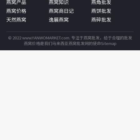
燕窝产品
燕窝知识
燕角批发
燕窝价格
燕窝商日记
燕饼批发
天然燕窝
逸展燕窝
燕碎批发
© 2022 www.YANWOMARKET.com. 专注于
燕窝批发
，给于合理的批发
燕窝价格
是我们
马来西亚燕窝
批发网的使命
Sitemap