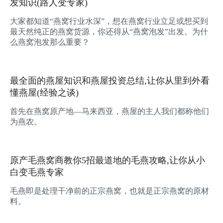
发知识(路人变专家)
大家都知道“燕窝行业水深”，想在燕窝行业立足或想买到
最天然纯正的燕窝货源，你还得从“燕窝泡发”出发。为什
么燕窝泡发那么重要？
最全面的燕屋知识和燕屋投资总结,让你从里到外看
懂燕屋(经验之谈)
首先在燕窝原产地—马来西亚，燕屋的主人我们都称他们
为燕农。
原产毛燕窝商教你5招最道地的毛燕攻略,让你从小
白变毛燕专家
毛燕即是处理干净前的正宗燕窝，也就是正宗燕窝的原材
料。