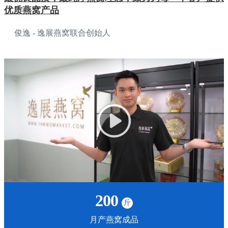
优质燕窝产品
俊逸 - 逸展燕窝联合创始人
200
斤
月产燕窝成品