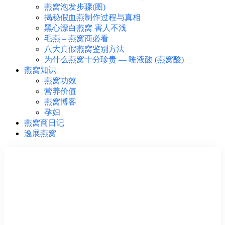
燕窝泡发步骤(图)
揭秘假血燕制作过程与真相
黑心漂白燕窝 害人不浅
毛燕 – 燕窝商必看
八大真假燕窝鉴别方法
为什么燕窝十分珍贵 — 唾液酸 (燕窝酸)
燕窝知识
燕窝功效
营养价值
燕窝博客
孕妇
燕窝商日记
逸展燕窝
❮
❯