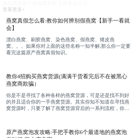
来的燕窝客户或燕窝买家 大家多会关注：
查看更多+
燕窝真假怎么看:教你如何辨别假燕窝【新手一看就
会】
漂白燕窝、刷胶燕窝、染色燕窝、假燕窝、猪皮燕
窝。。。如果你对上面的这些名称一知半解,那么你一定要
看完这篇原产燕窝真假知识。
教你4招购买燕窝货源(满满干货看完后不在被黑心
燕窝商欺骗）
你是不是寻找了各种各样的燕窝货源，可是还是找不到好
的并且适合你的一手燕窝货源。其实你知不知道在寻找燕
窝货源时，只要了解了燕窝货源背后的一系列流程，你就
可以。。。
原产燕窝泡发攻略:手把手教你6个最道地的燕窝泡