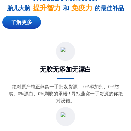
提升智力
免疫力
胎儿大脑
和
的最佳补品
了解更多
逸展燕窝品牌的坚守
本公司贯彻五项成功要素，改善燕窝产品质量
无胶无添加无漂白
绝对原产纯正燕窝一手批发货源 ，0%添加剂、0%防
腐、0%漂白、0%刷胶的承诺 ! 寻找燕窝一手货源的你绝
对没错。