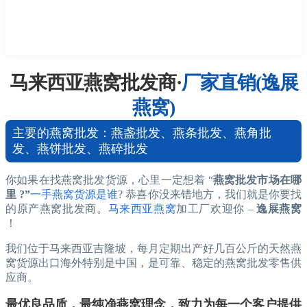
马来西亚燕窝批发商·
厂家直销(逸展
燕窝)
主要的燕窝批发：燕盏批发、燕条批发、燕角批
发、燕饼批发、燕碎批发
你如果在找燕窝批发货源，心里一定想着 “
燕窝批发市场在哪
里 ?”
一手燕窝货源是谁
? 恭喜你没来错地方，我们就是你要找
的原产燕窝批发商。
马来西亚燕窝
加工厂欢迎你 –
逸展燕窝
！
我们位于马来西亚吉隆坡，每月定期出产好几百公斤的天然燕
窝货源出口海外特别是中国，是可靠、稳定的燕窝批发零售供
应商。
最优良品质，最纯净燕窝理念，致力为每一个客户提供