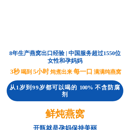
8年生产燕窝出口经验 | 中国服务超过1550位
女性和孕妈妈
3秒
5小时
每一口
喝到
炖煮出来
满满纯燕窝
从1岁到99岁都可以喝的
100%
不含防腐
剂
鲜炖燕窝
开瓶就是孕妈保持美丽