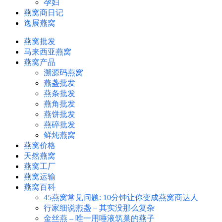
孕妇
燕窝商日记
逸展燕窝
燕窝批发
马来西亚燕窝
燕窝产品
溯源码燕窝
燕盏批发
燕条批发
燕角批发
燕饼批发
燕碎批发
鲜炖燕窝
燕窝价格
天然燕窝
燕窝工厂
燕窝运输
燕窝百科
45燕窝常见问题: 10分钟让你变成燕窝商达人
行家细说燕盏 – 其实没那么复杂
金丝燕 – 唯一用唾液筑巢的燕子