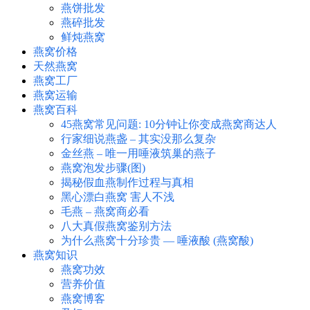
燕饼批发
燕碎批发
鲜炖燕窝
燕窝价格
天然燕窝
燕窝工厂
燕窝运输
燕窝百科
45燕窝常见问题: 10分钟让你变成燕窝商达人
行家细说燕盏 – 其实没那么复杂
金丝燕 – 唯一用唾液筑巢的燕子
燕窝泡发步骤(图)
揭秘假血燕制作过程与真相
黑心漂白燕窝 害人不浅
毛燕 – 燕窝商必看
八大真假燕窝鉴别方法
为什么燕窝十分珍贵 — 唾液酸 (燕窝酸)
燕窝知识
燕窝功效
营养价值
燕窝博客