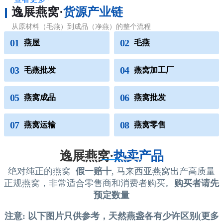
逸展燕窝·
货源产业链
从原材料（毛燕）到成品（净燕）的整个流程
01
02
燕屋
毛燕
03
04
毛燕批发
燕窝加工厂
05
06
燕窝成品
燕窝批发
07
08
燕窝运输
燕窝零售
逸展燕窝·
热卖产品
绝对纯正的燕窝
假一赔十
, 马来西亚燕窝出产高质量
正规燕窝，非常适合零售商和消费者购买。
购买者请先
预定数量
注意: 以下图片只供参考，天然燕盏各有少许区别(更多