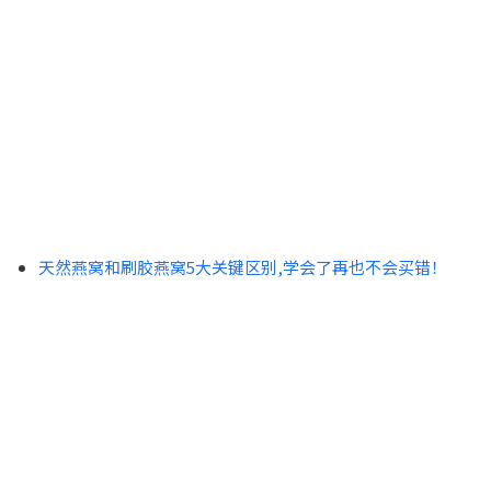
天然燕窝和刷胶燕窝5大关键区别,学会了再也不会买错！