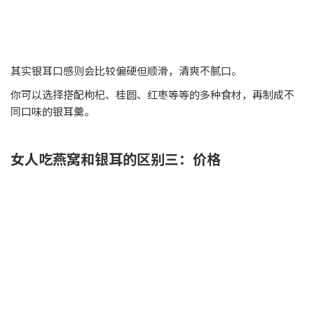
其实银耳口感则会比较偏硬但顺滑，清爽不腻口。
你可以选择搭配枸杞、桂圆、红枣等等的多种食材，再制成不
同口味的银耳羹。
女人吃燕窝和银耳的区别三：价格