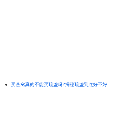
买燕窝真的不能买疏盏吗?揭秘疏盏到底好不好