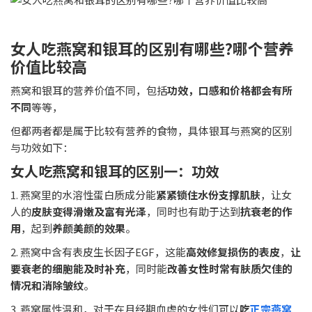
女人吃燕窝和银耳的区别有哪些?哪个营养
价值比较高
燕窝和银耳的营养价值不同，包括
功效，口感和价格都会有所
不同
等等，
但都两者都是属于比较有营养的食物，具体银耳与燕窝的区别
与功效如下：
女人吃燕窝和银耳的区别一：功效
1. 燕窝里的水溶性蛋白质成分能
紧紧锁住水份支撑肌肤
，让女
人的
皮肤变得滑嫩及富有光泽
，同时也有助于达到
抗衰老的作
用
，起到
养颜美颜的效果
。
2. 燕窝中含有表皮生长因子EGF，这能
高效修复损伤的表皮
，
让
要衰老的细胞能及时补充
，同时能
改善女性时常有肤质欠佳的
情况和消除皱纹
。
3. 燕窝属性温和，对于在月经期血虚的女性们可以
吃
正宗燕窝