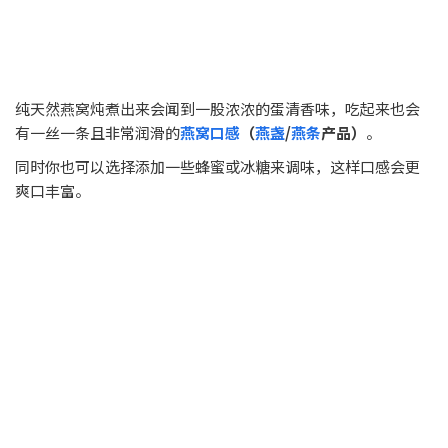
纯天然燕窝炖煮出来会闻到一股浓浓的蛋清香味，吃起来也会
有一丝一条且非常润滑的
燕窝口感
（
燕盏
/
燕条
产品）
。
同时你也可以选择添加一些蜂蜜或冰糖来调味，这样口感会更
爽口丰富。