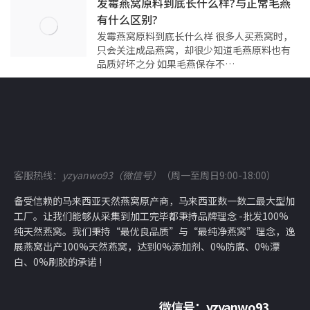
发霉燕窝原料到底长什么样?与正常毛燕
有什么区别?
发霉燕窝原料到底长什么样 很多人买燕窝时，
只会关注成品燕窝，却很少知道毛燕原料也有
品质好坏之分 如果毛燕保存不…
客服热线：
yzyanwo93（微信号）
（周一至周日9:00-18:00）
备受信赖的马来西亚天然燕窝原产商，马来西亚数一数二最大型加
工厂。让我们能够从采集到加工完毕都秉持品牌理念 -批发100%
纯天然燕窝。我们秉持“最优良品质”与“最纯净燕窝”理念，逸
展燕窝出产100%天然燕窝，达到0%添加剂、0%防腐、0%漂
白、0%刷胶的承诺 !
微信号：
yzyanwo93