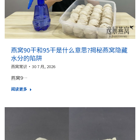
燕窝90干和95干是什么意思?揭秘燕窝隐藏
水分的陷阱
燕窝常识
30 7 月, 2026
燕窝9…
阅读更多