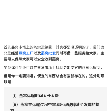
中国，
保证100%正规进口燕窝到中国的渠道，下面是相关的费
用：
燕盏/燕条类 = 马币1800每1公斤
燕角/燕碎/燕饼 = 马币1300每1公斤
溯源码燕窝发货都是文件齐全的，溯源码燕窝出口时会
附上报
关单、检疫检测报告以及原产地证明等的文件
，
完全可以让你在收货之后
直接到门面上售卖
，也可以
直接到电
商注册网店
。
如果你是在国内并且有营业执照的情况下，
你也可以提供营业
执照给我们，我们来帮你更改溯源码内的经销商信息
，
届时
溯源码燕窝
扫描之后，就可以清楚看见你的
地址、联系号
码等的信息
啦。