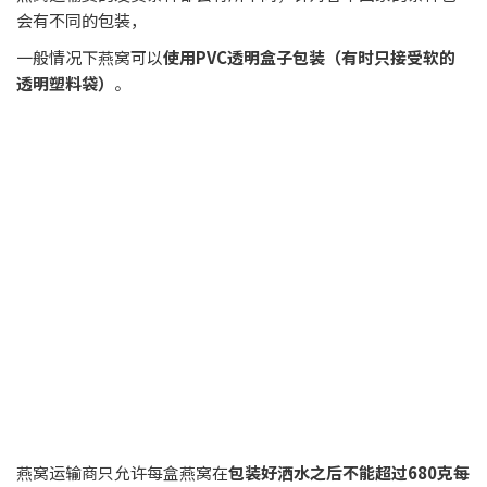
如果有需要我们逸展团队帮忙包装的情况下？我们将会
收取马
币20每公斤的费用（即1盒马币10）
10. 马来西亚燕窝进出口运输发货为什么要
选逸展燕窝团队
首先燕窝市场上的燕窝运输费，其实都是挺透明的了，我们也
只是
经营
燕窝工厂
以及
燕窝批发
同时再做一些服务给大家，主
要可以保障大家可以安全收到燕窝
，
毕竟你可能还可以在燕窝市场上找到更加便宜的燕窝运输商，
但是你一定要知道，便宜的东西总会有猫腻存在的，这分别可
以是：