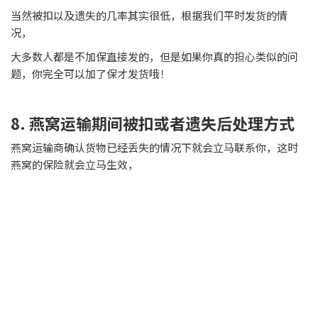
当然被扣以及遗失的几率其实很低，根据我们平时发货的情
况，
大多数人都是不加保直接发的，但是如果你真的担心类似的问
题，你完全可以加了保才发货哦！
8. 燕窝运输期间被扣或者遗失后处理方式
燕窝运输商确认货物已经丢失的情况下就会立马联系你，这时
燕窝的保险就会立马生效，
但是
燕窝出了单号之后，货物以任何形式的损坏或者遗失，燕
窝运输商一般都是不负责的
，
所以
收到单号之后顾客都需要自行去追踪快递
，如需要更换收
件人信息可以自行联系快递人员。