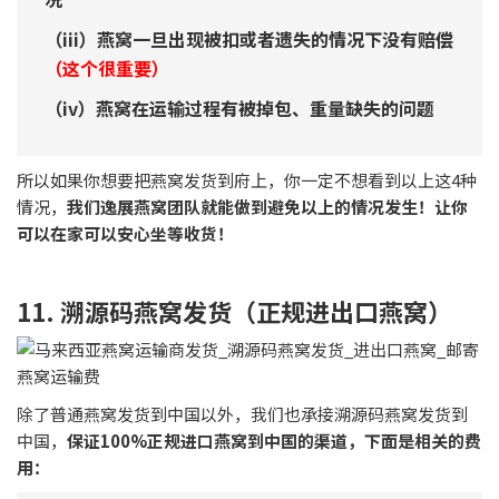
燕窝运输行业的水深程度也是不一般的，想要发燕窝最好也要
找个可信任的燕窝运输商发货才是最实际的，要不然分分钟燕
窝都有可能收不到！
如果你真的找不到？就来加我们逸展燕窝微信！让我们让帮你
处理燕窝发货把！
大家也在关注的，所以你也不能错过：
95干燕窝在实际500克里有多重?燕窝干度95干好不好
刚收到的燕窝有点湿软怎么处理?不想让燕窝发霉就一定要看!
燕窝颜色变深了点还可以吃吗?揭秘燕窝颜色变深是发霉了吗
马来西亚正宗燕窝批发价格是多少钱一斤正常?最新参考价格让
你不买贵