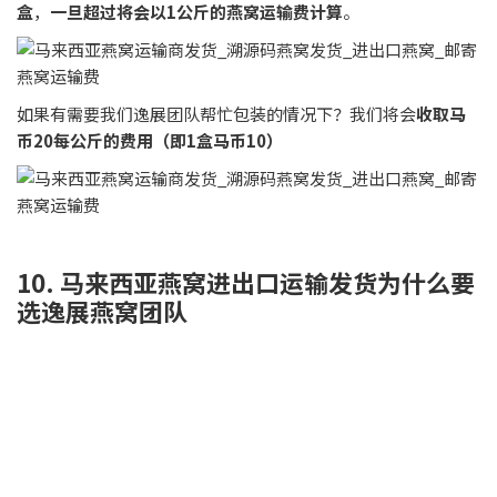
（i）燕窝运输时间太长太慢
（ii）燕窝在运输过程中容易出现破碎甚至发霉的情
况
（iii）燕窝一旦出现被扣或者遗失的情况下没有赔偿
（这个很重要）
（iv）燕窝在运输过程有被掉包、重量缺失的问题
所以如果你想要把燕窝发货到府上，你一定不想看到以上这4种
情况，
我们逸展燕窝团队就能做到避免以上的情况发生！让你
可以在家可以安心坐等收货！
11. 溯源码燕窝发货（正规进出口燕窝）
除了普通燕窝发货到中国以外，我们也承接溯源码燕窝发货到