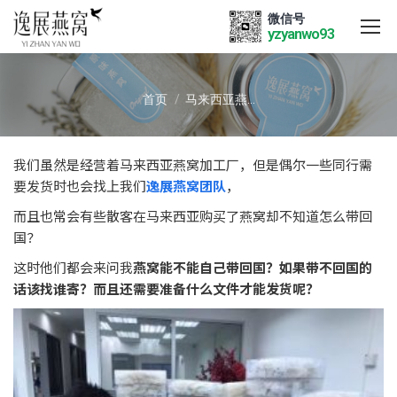
微信号
yzyanwo93
您在这里：
首页
马来西亚燕…
我们虽然是经营着马来西亚燕窝加工厂，但是偶尔一些同行需
要发货时也会找上我们
逸展燕窝团队
，
而且也常会有些散客在马来西亚购买了燕窝却不知道怎么带回
国？
这时他们都会来问我
燕窝能不能自己带回国？如果带不回国的
话该找谁寄？而且还需要准备什么文件才能发货呢？