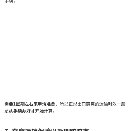
手续
，
需要1星期左右来申请准备
，所以正规出口燕窝的运输时效一般
是
从手续办好才开始计算
。
7. 燕窝运输保险以及理赔赔率