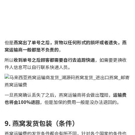
一旦燕窝确认丢失了之后，燕窝运输商将会做出理赔，
运输费
也将会100%退回
，但是加保的费用一般是没办法退回的。
9. 燕窝发货包装（条件）
燕窝运输费的发货条件都会有所不同，针对各个国家的条件也
会有不同的包装，
一般情况下燕窝可以
使用PVC透明盒子包装（有时只接受软的
透明塑料袋）
。
燕窝运输商只允许每盒燕窝在
包装好洒水之后不能超过680克每
盒
，
一旦超过将会以1公斤的燕窝运输费计算
。