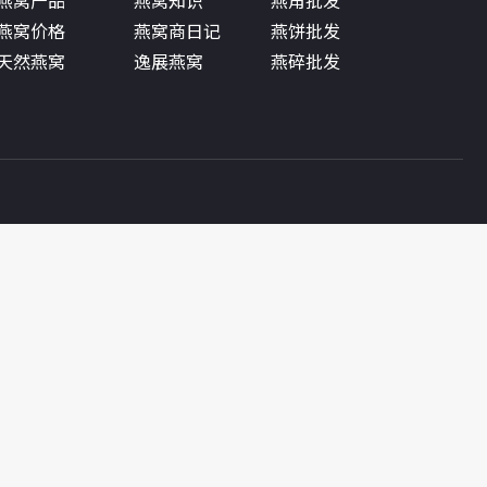
燕窝产品
燕窝知识
燕角批发
燕窝价格
燕窝商日记
燕饼批发
天然燕窝
逸展燕窝
燕碎批发