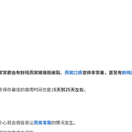
常常都会有鲜炖燕窝玻璃瓶破裂、
燕窝口感
变得非常差，甚至有
鲜炖
冻保存最佳的食用时间也是1
5天到25天左右
。
小心就会很容易让
燕窝发霉
的情况发生。