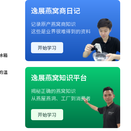
逸展燕窝商日记
记录原产燕窝商知识
这些是业界很难得到的资料
开始学习
冰箱
的温
逸展燕窝知识平台
揭秘正确的燕窝知识
从燕屋燕洞、工厂到消费者
开始学习