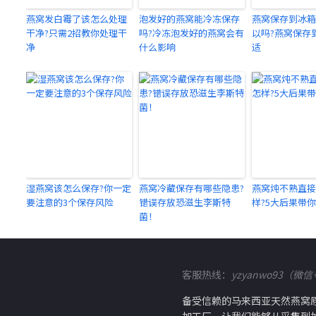
燕窝发白霉了该怎么处理
泡发好的燕窝能冷冻保存
燕窝保存到冰箱
干净?只需2招教你处理干
吗?冷冻泡发好的燕窝会有
以吗?燕窝保存
净
什么影响
适
湿燕窝该怎么保存?你一定
燕窝冷藏保存有哪些隐患?
燕窝炖不熟直接
要注意的3个保存风险
错误存放恐滋生李斯特
样?5大后果带
菌！
客服热线：
yzyanwo93（微
备受信赖的马来西亚天然燕窝