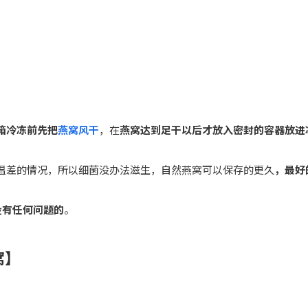
箱冷冻前先把
燕窝风干
，在
燕窝达到足干以后才放入密封的容器放进
温差的情况，所以细菌没办法滋生，自然燕窝可以保存的更久
，最好
没有任何问题的
。
窝】