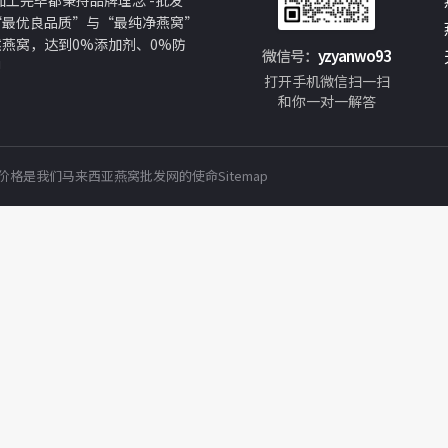
工完毕都秉持品牌理念 -批发
“最优良品质”与“最纯净燕窝”
然燕窝，达到0%添加剂、0%防
微信号：
yzyanwo93
!
打开手机微信扫一扫
和你一对一解答
价格
是我们
马来西亚燕窝
批发网的使命
Sitemap