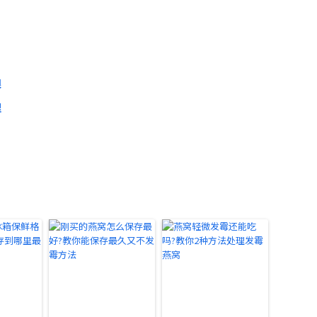
限
理
）