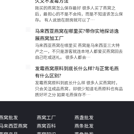
久又不发霉方法
刚买的燕窝怎么保存最好 很多人买了燕窝之
后，最担心的不是不会炖，而是不知道该怎么保
存。 有人说放在厨房就可以了…
马来西亚燕窝在哪里买?带你实地探访逸
展燕窝加工厂
马来西亚燕窝在哪里买 燕窝是马来西亚三大特
产之一，不只是游客就连本地人都爱买燕窝回去
自己吃或送礼。 很多人都会…
发霉燕窝原料到底长什么样?与正常毛燕
有什么区别?
发霉燕窝原料到底长什么样 很多人买燕窝时，
只会关注成品燕窝，却很少知道毛燕原料也有品
质好坏之分 如果毛燕保存不…
燕窝批发
燕窝工厂
燕盏批发
马来西亚燕窝
燕窝百科
燕条批发