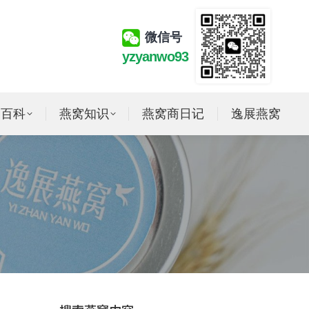
微信号
yzyanwo93
窝百科
燕窝知识
燕窝商日记
逸展燕窝