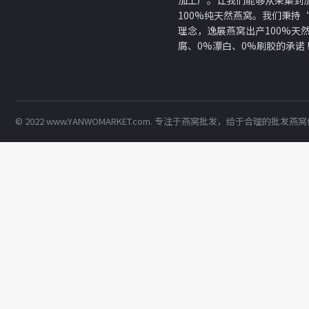
加工厂。让我们能够从采集到加
100%纯天然燕窝。我们秉持
理念，逸展燕窝出产100%天
腐、0%漂白、0%刷胶的承诺 
© 2022 www.YANWOMARKET.com. 专注于
燕窝批发
，给于合理的批发
燕窝