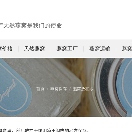
生产天然燕窝是我们的使命
窝价格
天然燕窝
燕窝工厂
燕窝运输
燕
您在这里：
首页
燕窝保存
燕窝放在冰…
鲜盒里，然后放在干燥阴凉不闷热的地方保存。