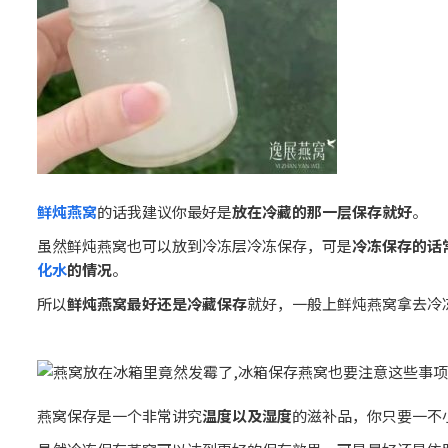
鲜炖燕窝
的话我建议你最好是
放在冷藏的那一层保存就好
。
虽然鲜炖燕窝也可以放到冷冻层冷冻保存，可是
冷冻保存的话
化水
的情况
。
所以
鲜炖燕窝最好还是冷藏保存
就好，一般上鲜炖燕窝拿去冷
燕窝保存是一个非常讲究
温度以及湿度
的滋补品，你只要一不