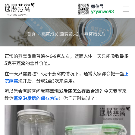
微信号
yzyanwo93
您在这里：
首页
燕窝泡发(燕窝发头)
燕窝泡发后…
正常的燕窝重量普遍在6-9克左右，然而人体一天只能吸收
最多
5克干燕窝
的营养价值。
在一天只需要吃3-5克干燕窝的情况下，通常大家都会把一盏
正
宗燕窝
泡开后，分成2至3次来食用。
所以常会有顾客问我
燕窝泡发后还怎么存放合适？
今天我就来
教你
燕窝泡发后的保存方法
！
你千万别错过了！