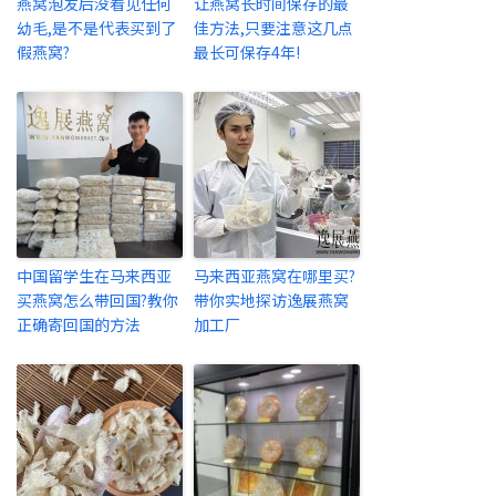
燕窝泡发后没看见任何
让燕窝长时间保存的最
幼毛,是不是代表买到了
佳方法,只要注意这几点
假燕窝?
最长可保存4年!
中国留学生在马来西亚
马来西亚燕窝在哪里买?
买燕窝怎么带回国?教你
带你实地探访逸展燕窝
正确寄回国的方法
加工厂