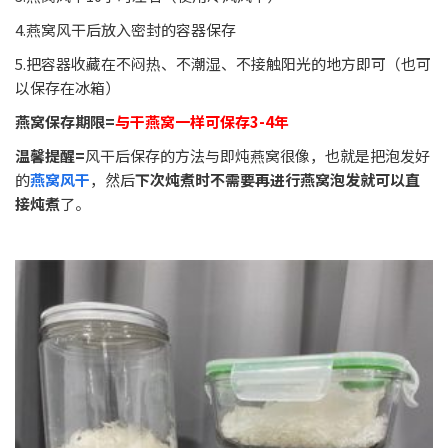
4.燕窝风干后放入密封的容器保存
5.把容器收藏在不闷热、不潮湿、不接触阳光的地方即可（也可
以保存在冰箱）
燕窝保存期限=
与干燕窝一样可保存3-4年
温馨提醒=
风干后保存的方法与即炖燕窝很像，也就是把泡发好
的
燕窝风干
，然后
下次炖煮时不需要再进行燕窝泡发就可以直
接炖煮
了。