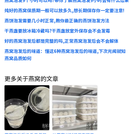
燕窝泡发9个小时可以吗?带你了解燕窝泡发9小时会有什么后果
炖好的燕窝保质期一般可以放多久,想长期保存你一定要注意!
燕饼泡发需要几小时正常,教你最正确的燕饼泡发方法
干燕盏要放冰箱冷藏吗?干燕盏放室外保存会不会发霉
好的燕窝泡发后都是完整的吗,正常燕窝泡发后会不会解体
燕窝泡发后的味道：懂这6种燕窝泡发后的味道,下次光闻就知
燕窝品质如何
更多关于燕窝的文章