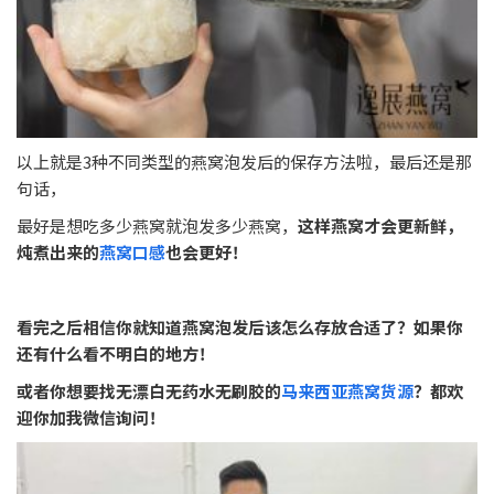
以上就是3种不同类型的燕窝泡发后的保存方法啦，最后还是那
句话，
最好是想吃多少燕窝就泡发多少燕窝，
这样燕窝才会更新鲜，
炖煮出来的
燕窝口感
也会更好！
看完之后相信你就知道燕窝泡发后该怎么存放合适了？如果你
还有什么看不明白的地方！
或者你想要找无漂白无药水无刷胶的
马来西亚燕窝货源
？都欢
迎你加我微信询问！