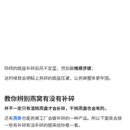
同样的底座补碎后风干定型，然后做
推模步骤
，
这时候就会把粘上燕碎的底座压紧，让燕窝整体更牢固。
教你辨别燕窝有没有补碎
并不一定只有湿挑燕盏才会补碎，干挑燕盏也会有的。
还有
燕条
也是燕窝工厂会做补碎的一种产品。所以下面我会放
一些有补碎和没补碎的图来给你看一看。