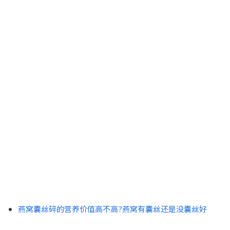
燕窝囊丝碎的营养价值高不高?燕窝有囊丝还是没囊丝好