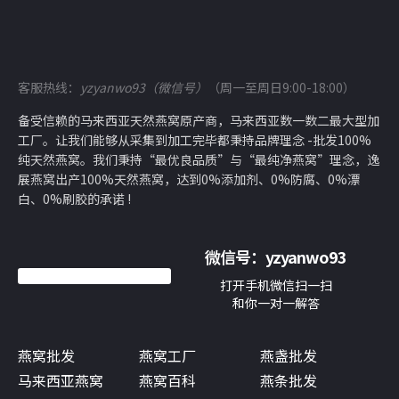
客服热线：
yzyanwo93（微信号）
（周一至周日9:00-18:00）
备受信赖的马来西亚天然燕窝原产商，马来西亚数一数二最大型加
工厂。让我们能够从采集到加工完毕都秉持品牌理念 -批发100%
纯天然燕窝。我们秉持“最优良品质”与“最纯净燕窝”理念，逸
展燕窝出产100%天然燕窝，达到0%添加剂、0%防腐、0%漂
白、0%刷胶的承诺 !
微信号：
yzyanwo93
打开手机微信扫一扫
和你一对一解答
燕窝批发
燕窝工厂
燕盏批发
马来西亚燕窝
燕窝百科
燕条批发