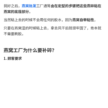
挑好之后，
燕窝批发
工厂通常
会在定型的步骤把这些燕碎粘在
燕窝的底座部分
。
当然粘上去的时候不会用任何的胶水，因为
燕窝自带粘性
，
只要在燕窝湿的时候粘上去，拿去风干后就很牢固了，肯本就
不需要刷胶。
燕窝工厂为什么要补碎？
1. 顾客要求