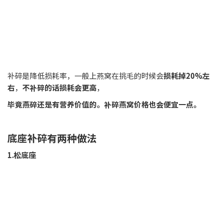
补碎是降低损耗率，一般上燕窝在挑毛的时候会
损耗掉20%左
右
，
不补碎的话损耗会更高
，
毕竟燕碎还是有营养价值的。补碎燕窝价格也会便宜一点。
底座补碎有两种做法
1.松底座