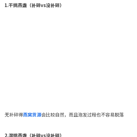
1.干挑燕盏（补碎vs没补碎）
无补碎得
燕窝货源
会比较自然，而且泡发过程也不容易脱落
2.湿挑燕盏（补碎vs没补碎）