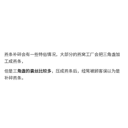
燕条补碎会有一些特俗情况，大部分的燕窝工厂会把三角盏加
工成燕条，
但是三
角盏的囊丝比较多
，压成燕条后，经常被顾客误以为是
补碎燕条。