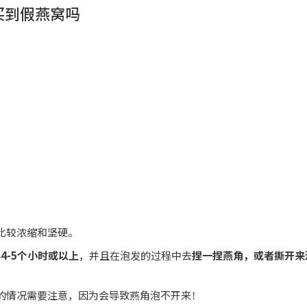
买到假燕窝吗
比较浓缩和坚硬。
4-5个小时或以上
，并且在泡发的过程中去
捏一捏燕角，或者撕开来
的情况需要注意，因为会导致燕角泡不开来！