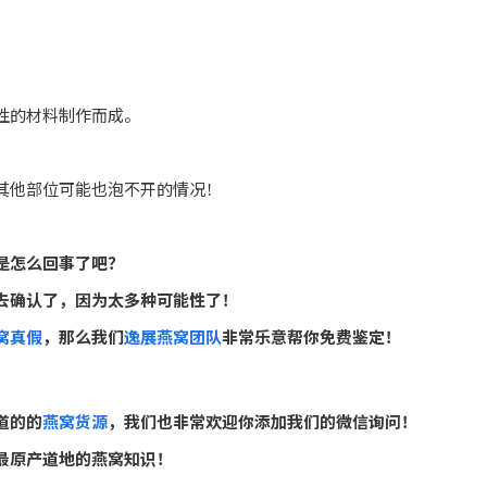
！
性的材料制作而成。
其他部位可能也泡不开的情况！
是怎么回事了吧？
去确认了，因为太多种可能性了！
窝真假
，那么我们
逸展燕窝团队
非常乐意帮你免费鉴定！
道的的
燕窝货源
，我们也非常欢迎你添加我们的微信询问！
最原产道地的燕窝知识！