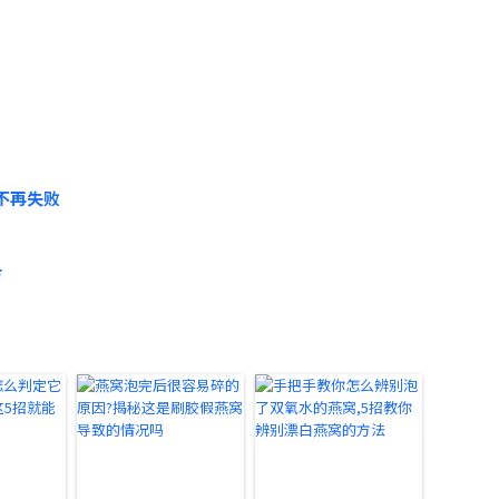
不再失败
方