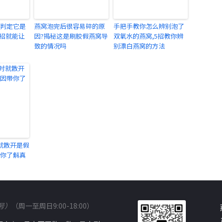
判定它是
燕窝泡完后很容易碎的原
手把手教你怎么辨别泡了
5招就能让
因?揭秘这是刷胶假燕窝导
双氧水的燕窝,5招教你辨
致的情况吗
别漂白燕窝的方法
就散开是假
带你了解真
信号）
（周一至周日9:00-18:00）