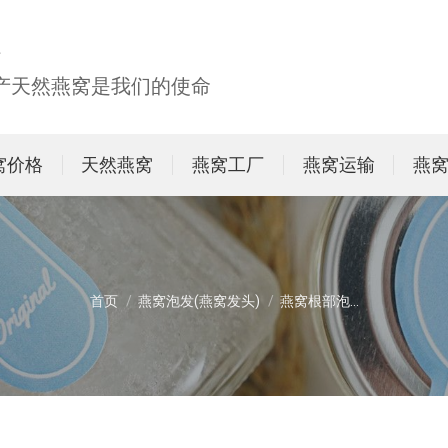
生产天然燕窝是我们的使命
窝价格
天然燕窝
燕窝工厂
燕窝运输
燕
您在这里：
首页
燕窝泡发(燕窝发头)
燕窝根部泡…