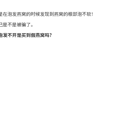
是在泡发燕窝的时候发现到燕窝的根部泡不软！
己是不是被骗了。
泡发不开是买到假燕窝吗？