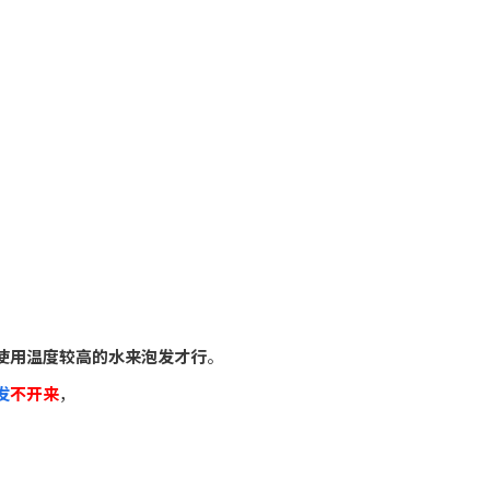
使用温度较高的水来泡发才行
。
发
不开来
，