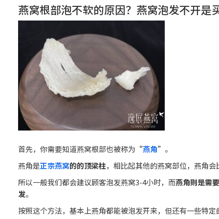
燕窝根部泡不软的原因？燕窝泡发不开是
首先，你需要知道燕窝根部也被称为
“
燕角
”
。
燕角是
正宗燕窝
的的顶梁柱
，相比起其他的燕窝部位，燕角会
所以一般我们都会建议顾客泡发燕窝3-4小时，而
燕角则是需要
发
。
按照这个方法，基本上燕角都能被泡发开来，但还有一些特定