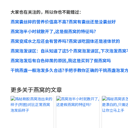
大家也在关注的，所以你也不能错过：
燕窝囊丝碎的营养价值高不高?燕窝有囊丝还是没囊丝好
燕窝泡半小时就散开了,这是假燕窝的特征吗?
燕窝变成水之后还会有营养吗?燕窝该吃固体还是液体状的
燕窝泡发误区：自从知道了这5个燕窝泡发误区,下次泡发燕窝
燕窝泡发后有白色碎屑的原因,我这是买到了假燕窝吗
干挑燕盏一般泡发多久合适?手把手教你正确的干挑燕盏泡发
更多关于燕窝的文章