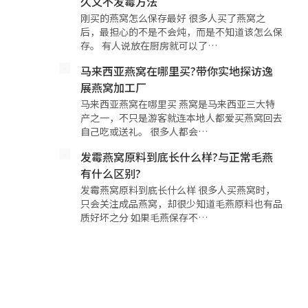
久又不发霉方法
刚买的燕窝怎么保存最好 很多人买了燕窝之
后，最担心的不是不会炖，而是不知道该怎么保
存。 有人说放在厨房就可以了…
马来西亚燕窝在哪里买?带你实地探访逸
展燕窝加工厂
马来西亚燕窝在哪里买 燕窝是马来西亚三大特
产之一，不只是游客就连本地人都爱买燕窝回去
自己吃或送礼。 很多人都会…
发霉燕窝原料到底长什么样?与正常毛燕
有什么区别?
发霉燕窝原料到底长什么样 很多人买燕窝时，
只会关注成品燕窝，却很少知道毛燕原料也有品
质好坏之分 如果毛燕保存不…