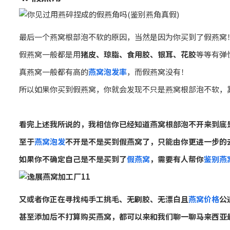
最后一个燕窝根部泡不软的原因，当然是因为你买到了假燕窝
假燕窝一般都是用
猪皮、琼脂、食用胶、银耳、花胶
等等有弹
真燕窝一般都有高的
燕窝泡发率
，而假燕窝没有！
所以如果你买到假燕窝，你就会发现不只是燕窝根部泡不软，
看完上述我所说的，我相信你已经知道燕窝根部泡不开来到底
至于
燕窝泡发
不开是不是买到假燕窝了，只能由你更进一步的
如果你不确定自己是不是买到了
假燕窝
，需要有人帮你
鉴别燕
又或者你正在寻找纯手工挑毛、无刷胶、无漂白且
燕窝价格
公
甚至添加后不打算购买燕窝，都可以来和我们聊一聊马来西亚