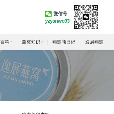
微信号
yzyanwo93
窝百科
燕窝知识
燕窝商日记
逸展燕窝