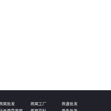
燕窝批发
燕窝工厂
燕盏批发
马来西亚燕窝
燕窝百科
燕条批发