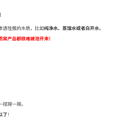
渗透性强的水质，比如
纯净水、蒸馏水或者白开水
。
燕窝产品都很难被泡开来！
。
！
一捏按一按。
以了
！