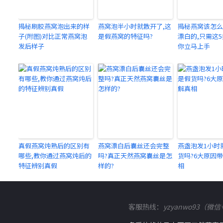
揭秘刷胶燕窝泡出来的样
燕窝泡半小时就散开了,这
揭秘燕窝该怎么
子(附图)对比正常燕窝泡
是假燕窝的特征吗?
漂白的,只需这
发后样子
你立马上手
真假燕窝炖熟后的区别有
燕窝漂白后囊丝还会完整
燕盏泡发1小时
哪些,教你通过燕窝炖后的
吗?真正天然燕窝囊丝是怎
货吗?6大原因
特征辨别真假
样的?
相
客服热线：
yzyanwo93（微