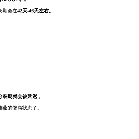
长期会在
42天-46天左右。
分裂期就会被延迟
，
雏燕的健康状态了。