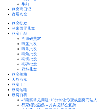
孕妇
燕窝商日记
逸展燕窝
燕窝批发
马来西亚燕窝
燕窝产品
溯源码燕窝
燕盏批发
燕条批发
燕角批发
燕饼批发
燕碎批发
鲜炖燕窝
燕窝价格
天然燕窝
燕窝工厂
燕窝运输
燕窝百科
45燕窝常见问题: 10分钟让你变成燕窝商达人
行家细说燕盏 – 其实没那么复杂