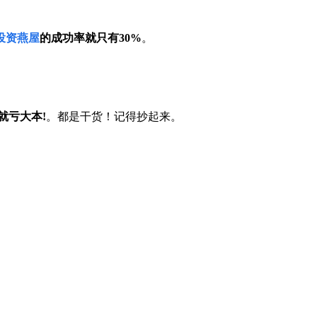
投资燕屋
的成功率就只有30%
。
。
就亏大本!
。都是干货！记得抄起来。