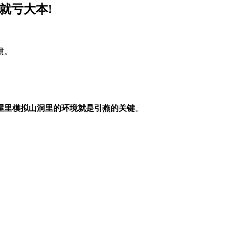
就亏大本!
。
惯。
。
屋里模拟山洞里的环境就是引燕的关键
。