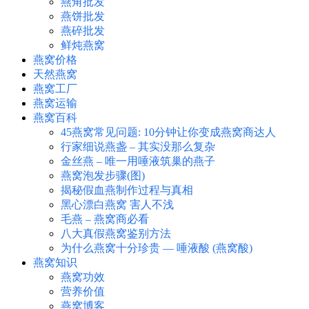
燕角批发
燕饼批发
燕碎批发
鲜炖燕窝
燕窝价格
天然燕窝
燕窝工厂
燕窝运输
燕窝百科
45燕窝常见问题: 10分钟让你变成燕窝商达人
行家细说燕盏 – 其实没那么复杂
金丝燕 – 唯一用唾液筑巢的燕子
燕窝泡发步骤(图)
揭秘假血燕制作过程与真相
黑心漂白燕窝 害人不浅
毛燕 – 燕窝商必看
八大真假燕窝鉴别方法
为什么燕窝十分珍贵 — 唾液酸 (燕窝酸)
燕窝知识
燕窝功效
营养价值
燕窝博客