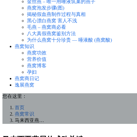
金丝燕 – 唯一用唾液筑巢的燕子
燕窝泡发步骤(图)
揭秘假血燕制作过程与真相
黑心漂白燕窝 害人不浅
毛燕 – 燕窝商必看
八大真假燕窝鉴别方法
为什么燕窝十分珍贵 — 唾液酸 (燕窝酸)
燕窝知识
燕窝功效
营养价值
燕窝博客
孕妇
燕窝商日记
逸展燕窝
您在这里：
首页
燕窝常识
马来西亚燕…