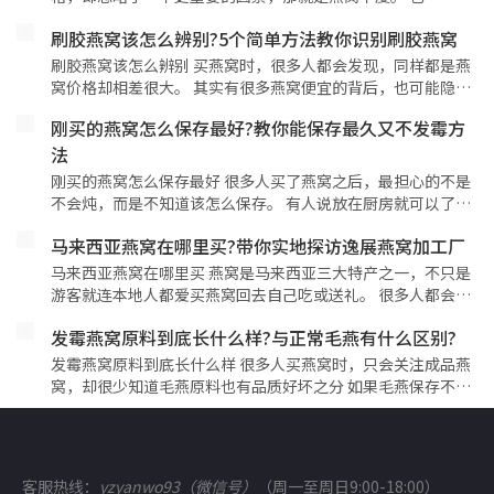
刷胶燕窝该怎么辨别?5个简单方法教你识别刷胶燕窝
刷胶燕窝该怎么辨别 买燕窝时，很多人都会发现，同样都是燕
窝价格却相差很大。 其实有很多燕窝便宜的背后，也可能隐…
刚买的燕窝怎么保存最好?教你能保存最久又不发霉方
法
刚买的燕窝怎么保存最好 很多人买了燕窝之后，最担心的不是
不会炖，而是不知道该怎么保存。 有人说放在厨房就可以了…
马来西亚燕窝在哪里买?带你实地探访逸展燕窝加工厂
马来西亚燕窝在哪里买 燕窝是马来西亚三大特产之一，不只是
游客就连本地人都爱买燕窝回去自己吃或送礼。 很多人都会…
发霉燕窝原料到底长什么样?与正常毛燕有什么区别?
发霉燕窝原料到底长什么样 很多人买燕窝时，只会关注成品燕
窝，却很少知道毛燕原料也有品质好坏之分 如果毛燕保存不…
客服热线：
yzyanwo93（微信号）
（周一至周日9:00-18:00）