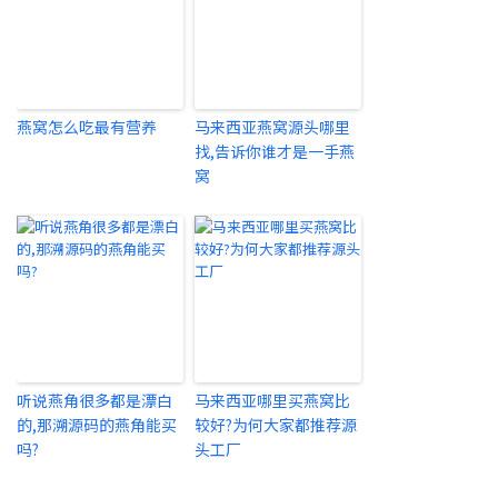
燕窝怎么吃最有营养
马来西亚燕窝源头哪里
找,告诉你谁才是一手燕
窝
听说燕角很多都是漂白
马来西亚哪里买燕窝比
的,那溯源码的燕角能买
较好?为何大家都推荐源
吗?
头工厂