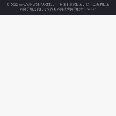
© 2022 www.YANWOMARKET.com. 专注于
燕窝批发
，给于合理的批发
燕窝价格
是我们
马来西亚燕窝
批发网的使命
Sitemap