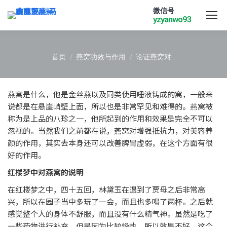
微信号
yzyanwo93
您在这里：
首页
燕窝功效与作用
论证燕窝对…
燕窝是什么，他是金丝燕以及同类使用唾液铸成的窝，一般来
说都是在悬崖峭壁上面，所以也是非常罕见和难得的。燕窝被
称为是上品的八珍之一，他所起到的作用和效果是完全不可以
忽视的。当然我们之前都在说，燕窝对增强抵抗力，对美容养
颜的作用，其实去本身还可以改善脾胃虚弱，在这个方面有很
好的作用。
红楼梦中对燕窝的说明
在红楼梦之中，四十五回，林黛玉在遇到了贾母之后非常高
兴，所以在园子当中多玩了一会，而且也多喝了两杯。之后就
感觉整个人的身体不舒服，而且没有什么精气神。虽然是吃了
一些药物进行补充，但是因为比较燥热，所以效果不好。这个