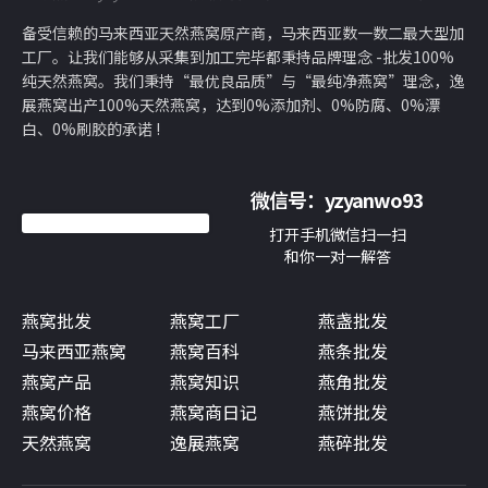
备受信赖的马来西亚天然燕窝原产商，马来西亚数一数二最大型加
工厂。让我们能够从采集到加工完毕都秉持品牌理念 -批发100%
纯天然燕窝。我们秉持“最优良品质”与“最纯净燕窝”理念，逸
展燕窝出产100%天然燕窝，达到0%添加剂、0%防腐、0%漂
白、0%刷胶的承诺 !
微信号：
yzyanwo93
打开手机微信扫一扫
和你一对一解答
燕窝批发
燕窝工厂
燕盏批发
马来西亚燕窝
燕窝百科
燕条批发
燕窝产品
燕窝知识
燕角批发
燕窝价格
燕窝商日记
燕饼批发
天然燕窝
逸展燕窝
燕碎批发