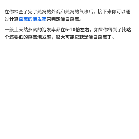
在你检查了完了燕窝的外观和燕窝的气味后，接下来你可以通
过
计算
燕窝的泡发率
来判定漂白燕窝
。
一般上天然燕窝的泡发率都在
6-10倍左右
，如果你得到了
比这
个还要低的燕窝泡发率，很大可能它就是漂白燕窝了
。