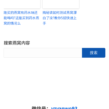
刚买的燕窝有药水味还
揭秘该如何测试燕窝漂
能喝吗?这是买到药水燕
白了没?教你5招快速上
窝的情况么
手
搜索燕窝内容
搜索
微信号：
yzyanwo93