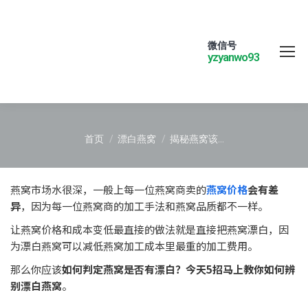
微信号
yzyanwo93
您在这里：
首页
漂白燕窝
揭秘燕窝该…
燕窝市场水很深，一般上每一位燕窝商卖的
燕窝价格
会有差
异
，因为每一位燕窝商的加工手法和燕窝品质都不一样。
让燕窝价格和成本变低最直接的做法就是直接把燕窝漂白，因
为漂白燕窝可以减低燕窝加工成本里最重的加工费用。
那么你应该
如何判定燕窝是否有漂白？今天5招马上教你如何辨
别漂白燕窝
。