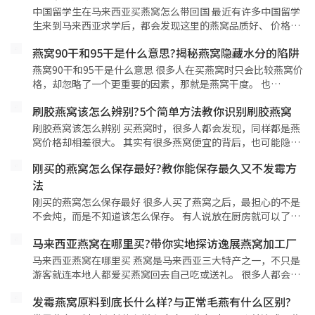
中国留学生在马来西亚买燕窝怎么带回国 最近有许多中国留学
生来到马来西亚求学后，都会发现这里的燕窝品质好、 价格…
燕窝90干和95干是什么意思?揭秘燕窝隐藏水分的陷阱
燕窝90干和95干是什么意思 很多人在买燕窝时只会比较燕窝价
格，却忽略了一个更重要的因素，那就是燕窝干度。 也…
刷胶燕窝该怎么辨别?5个简单方法教你识别刷胶燕窝
刷胶燕窝该怎么辨别 买燕窝时，很多人都会发现，同样都是燕
窝价格却相差很大。 其实有很多燕窝便宜的背后，也可能隐…
刚买的燕窝怎么保存最好?教你能保存最久又不发霉方
法
刚买的燕窝怎么保存最好 很多人买了燕窝之后，最担心的不是
不会炖，而是不知道该怎么保存。 有人说放在厨房就可以了…
马来西亚燕窝在哪里买?带你实地探访逸展燕窝加工厂
马来西亚燕窝在哪里买 燕窝是马来西亚三大特产之一，不只是
游客就连本地人都爱买燕窝回去自己吃或送礼。 很多人都会…
发霉燕窝原料到底长什么样?与正常毛燕有什么区别?