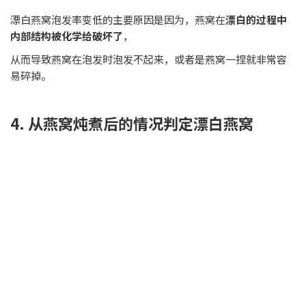
漂白燕窝泡发率变低的主要原因是因为，燕窝在
漂白的过程中
内部结构被化学给破坏了
，
从而导致燕窝在泡发时泡发不起来，或者是燕窝一捏就非常容
易碎掉。
4. 从燕窝炖煮后的情况判定漂白燕窝