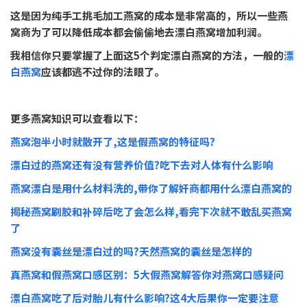
这是因为纯手工挑毛加工燕窝的成本是非常高的，所以一些燕
窝商为了可以降低成本都会偷偷地去漂白燕窝增加利润。
我相信你只要掌握了上面这5个判定漂白燕窝的方法，一般的
漂
白燕窝
应该都逃不过你的法眼了。
更多燕窝知识可以查看以下：
燕窝泡半小时就散开了,这是假燕窝的特征吗?
漂白过的燕窝还有没有营养价值?吃下去对人体有什么影响
燕窝漂白是用什么材料洗的,带你了解奸商都用什么漂白燕窝的
揭秘燕窝刷胶和补碎后吃了会怎么样,看完下次就不敢乱买燕窝
了
燕窝没有囊丝是漂白过的吗?天然燕窝的囊丝是怎样的
真燕窝和假燕窝口感区别：5大假燕窝解答你对燕窝口感疑问
漂白燕窝吃了后对胎儿有什么影响?这4大后果你一定要注意