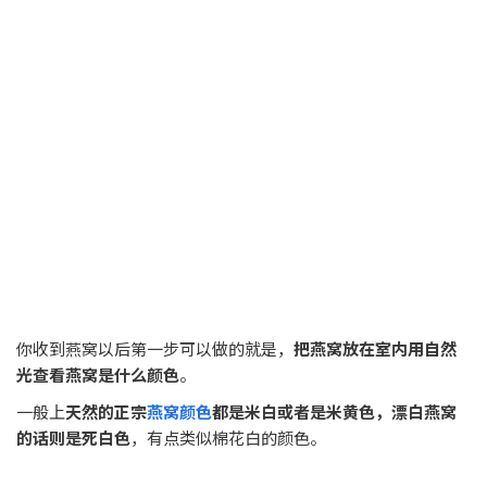
你收到燕窝以后第一步可以做的就是，
把燕窝放在室内用自然
光查看燕窝是什么颜色
。
一般上
天然的正宗
燕窝颜色
都是米白或者是米黄色，漂白燕窝
的话则是死白色
，有点类似棉花白的颜色。