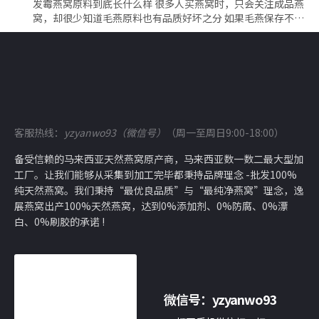
发霉燕窝原料到底长什么样 很多人买燕窝时，只会关注成品燕
窝，却很少知道毛燕原料也有品质好坏之分 如果毛燕保存不…
客服热线：
yzyanwo93（微信号）
（周一至周日9:00-18:00）
备受信赖的马来西亚天然燕窝原产商，马来西亚数一数二最大型加
工厂。让我们能够从采集到加工完毕都秉持品牌理念 -批发100%
纯天然燕窝。我们秉持“最优良品质”与“最纯净燕窝”理念，逸
展燕窝出产100%天然燕窝，达到0%添加剂、0%防腐、0%漂
白、0%刷胶的承诺 !
微信号：
yzyanwo93