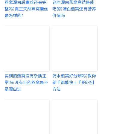
燕窝漂白后囊丝还会完
这些漂白燕窝竟然是能
整吗?真正天然燕窝囊丝
吃的?漂白燕窝还有营养
是怎样的?
价值吗
买到的燕窝没有杂质正
药水燕窝好分辨吗?教你
常吗?没有毛的燕窝是不
新手都能快上手的识别
是漂白过
方法